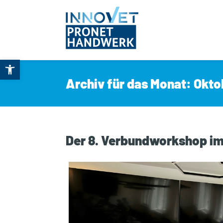
Open toolbar
Archiv für das Monat: Okto
Der 8. Verbundworkshop im