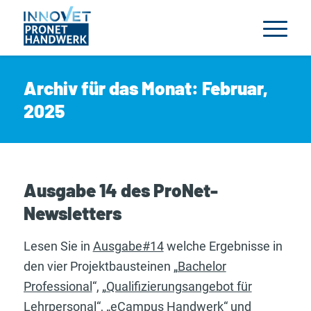
Archiv für das Monat: Februar,
2025
Ausgabe 14 des ProNet-
Newsletters
Lesen Sie in
Ausgabe#14
welche Ergebnisse in
den vier Projektbausteinen „
Bachelor
Professional
“, „
Qualifizierungsangebot für
Lehrpersonal
“, „
eCampus Handwerk
“ und