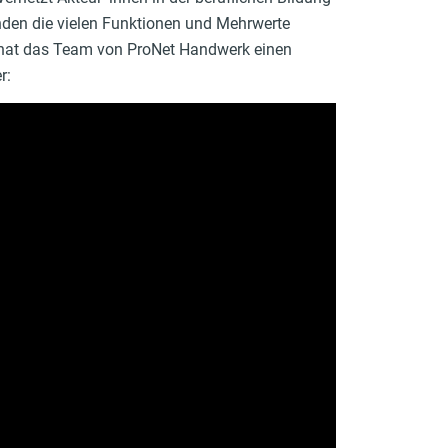
nden die vielen Funktionen und Mehrwerte
 hat das Team von ProNet Handwerk einen
r: