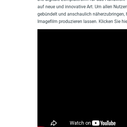
auf neue und innovative Art. Um allen Nutze
gebündelt und anschaulich näherzubringen,
Imagefilm produzieren lassen.
Klicken Sie hie