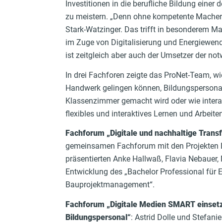
Investitionen in die berufliche Bildung eine
zu meistern. „Denn ohne kompetente Macher
Stark-Watzinger. Das trifft in besonderem M
im Zuge von Digitalisierung und Energiewe
ist zeitgleich aber auch der Umsetzer der n
In drei Fachforen zeigte das ProNet-Team, w
Handwerk gelingen können, Bildungspersonal f
Klassenzimmer gemacht wird oder wie interak
flexibles und interaktives Lernen und Arbeiten
Fachforum „Digit
ale u
nd nachhaltige Trans
gemeinsamen Fachforum mit den Projekten 
präsentierten Anke Hallwaß, Flavia Nebauer
Entwicklung des „Bachelor Professional für E
Bauprojektmanagement“.
Fachfo
rum „Digitale Medien SMART einsetz
Bildungspersonal“
: Astrid Dolle und Stefa