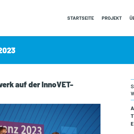
STARTSEITE
PROJEKT
Ü
 2023
erk auf der InnoVET-
S
W
A
T
E